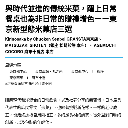
與時代並進的傳統米菓，躍上日常
餐桌也為非日常的贈禮增色ーー東
京新型態米菓店三選
Kirinosaka by Chuoken Senbei GRANSTA東京店、
MATSUZAKI SHOTEN（銀座 松崎煎餅 本店）、 AGEMOCHI
COCORO 麻布十番店 本店
周邊地區
東京都中心
東京車站・丸之內
東京都中心
銀座
東京南部
麻布十番
※切換頁面語言時內容可能不同。
順應現代和洋混合的日常飲食，以及社群分享的新習慣，日本最具
代表性的庶民零食「米菓」，也跟著挑戰新花樣。一樣的老少咸
宜，也始終送禮自用兩相宜，多的是食材的講究、從外型到口味的
創新，以及包裝的年輕化。