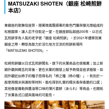
MATSUZAKI SHOTEN（銀座 松崎煎餅
本店）
東銀座的歌舞伎座旁，隨著微風飄揚著的紫色門簾與螢光燈組成的
松樹圖案，讓人忍不住駐足一望。在銀座耕耘超過200年、以日式
瓦煎餅享有人氣的老字號「銀座 松崎煎餅」，於2021年遷移到東
銀座之際，轉型為致力於活化地方交流的煎餅新場所
「MATSUZAKI SHOTEN」。
松崎煎餅雖以日式瓦煎餅聞名，旗下的米菓商品也很推薦；加上新
穎外觀與概念的背後，更在米菓的開發上賦予熱情並追求極致，如
因外觀近似柿子的種子而得名的「柿之種（柿の種）」，有別於一
般使用精米與澱粉等材料，能吃得到扎實的糯米香與香脆的口感；
其他像是羅勒與醬油等口味的薄片霰餅（あられ）等商品，也開拓
了米菓各式口感與風味的可能性。