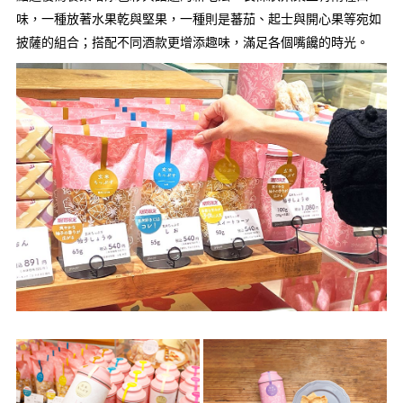
味，一種放著水果乾與堅果，一種則是蕃茄、起士與開心果等宛如
披薩的組合；搭配不同酒款更增添趣味，滿足各個嘴饞的時光。