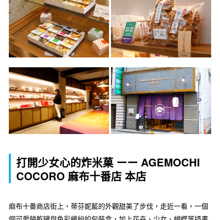
打開少女心的炸米菓 ーー AGEMOCHI
COCORO 麻布十番店 本店
麻布十番商店街上，蒂芬妮藍的外觀甜美了步伐，走近一看，一個
個可愛餅乾罐與色彩繽紛的包裝盒，加上花卉、少女、蝴蝶等插畫