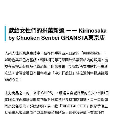
獻給女性們的米菓新選 ーー Kirinosaka
by Chuoken Senbei GRANSTA東京店
人來人往的東京車站中，位在伴手禮區入口處的「Kirinosaka」，
以粉色與灰色為基調，輔以桐花等花草圖紋溫柔著站內的熙攘。從
擺在家裡當裝飾品也賞心悅目的米菓罐，到宛如西式甜點的米菓新
吃法，皆隱含著日本百年老店「中央軒煎餅」想拉近與年輕族群距
離的心意。
主力商品之一的「玄米 CHIPS」，精選自宮城縣產的玄米，輔以日
本國產洋蔥和靜岡縣櫻花蝦等日本各地食材加以調味，每一口都如
同商品名所示，酥脆涮嘴。另一款「RICE PALETTE」則是傍晚五
點過後為餐桌增添色彩與話題的新吃法，長條狀米菓上有兩種口