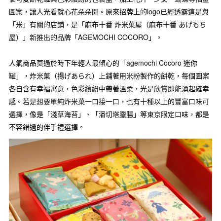
圖案，讓人光看就心花朵朵開。原來招牌上的logo已經透露這是與
「米」有關的店鋪，是「麻布十番 炸米菓屋（麻布十番 あげもち
屋）」新推出的品牌「AGEMOCHI COCORO」。
人氣商品莫過於時下年輕人最傾心的「agemochi Cocoro 迷你
罐」，炸米菓（揚げあられ）上鋪著用米粉製作的餅乾，每個圖案
各自含有幸福寓意，色彩繽紛中帶著溫柔，光是欣賞即能湧起確幸
感。若是想要單純炸米菓一口接一口，也有十種以上的豐富口味可
選擇，像是「淺草海苔」、「潘切塔臘腸」等東京限定口味，都是
不容錯過的伴手禮選擇。