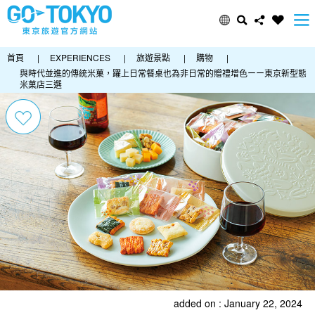
首頁
|
EXPERIENCES
|
旅遊景點
|
購物
|
與時代並進的傳統米菓，躍上日常餐桌也為非日常的贈禮增色ーー東京新型態
米菓店三選
added on : January 22, 2024