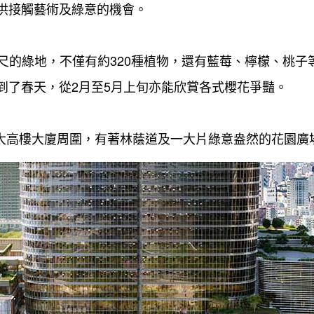
供接觸藝術及綠意的機會。
方公尺的綠地，不僅有約320種植物，還有藍莓、檸檬、桃子
到了春天，從2月至5月上旬亦能欣賞各式櫻花爭豔。
三大高樓大廈周圍，有著林蔭道及一大片綠意盎然的花園廣