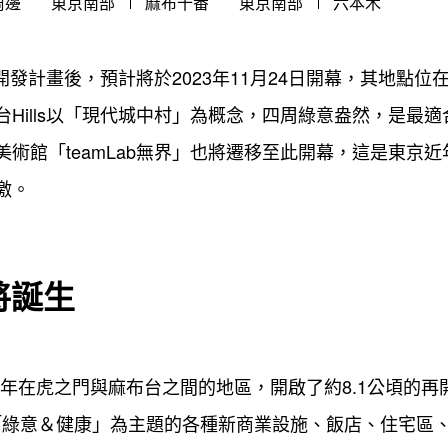
周邊
東京南部
麻布十番
東京南部
六本木
開發計畫後，預計將於2023年11月24日開幕，其地點位在六本
Hills以「現代城中村」為概念，四周綠意盎然，是最
術館「teamLab無界」也將遷移至此開幕，這是東京
激。
將誕生
19年在虎之門與麻布台之間的地區，開啟了約8.1公頃的
。以「綠意＆健康」為主題的各種新商業設施、飯店、住宅