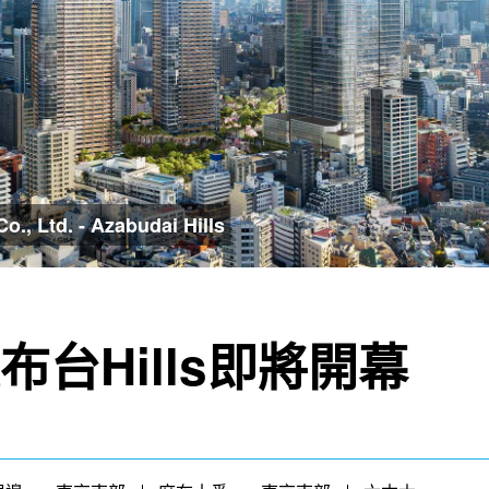
., Ltd. - Azabudai Hills
台Hills即將開幕