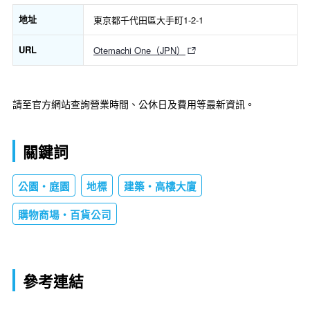
地址
東京都千代田區大手町1-2-1
URL
Otemachi One（JPN）
請至官方網站查詢營業時間、公休日及費用等最新資訊。
關鍵詞
公園・庭園
地標
建築・高樓大廈
購物商場・百貨公司
參考連結