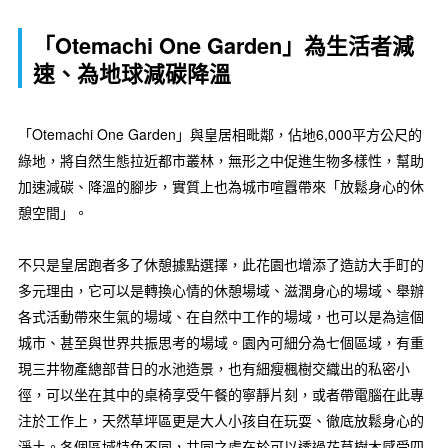
「Otemachi One Garden」為生活者減
速、為地球減碳降溫
「Otemachi One Garden」與皇居相毗鄰，佔地6,000平方公尺的
綠地，將自然生態拉近都市叢林，無形之中促進生物多樣性，幫助
加速減碳、降溫的腳步，實質上也為城市喧囂帶來「放鬆身心的休
憩空間」。
不只是皇居跑者多了休憩據點選擇，此花園也增添了造訪大手町的
多元理由，它可以是轉換心情的休憩場域、滋潤身心的場域、舉辦
各式活動帶來生氣的場域、在自然中工作的場域，也可以是為這個
城市、甚至與世界共振思考的場域。園內可細分為七個區域，有重
現三井物產總部昔日的水池造景，也有細瘦楓樹交織出的私密小
徑，可以坐在其中的桌椅享受午餐的寧靜片刻，或者帶電腦在此專
注於工作上，天然草坪區更是大人小孩自在玩耍、徹底放鬆身心的
淨土。各個區域特色不同，共同之處在於可以透過花草樹木感受四