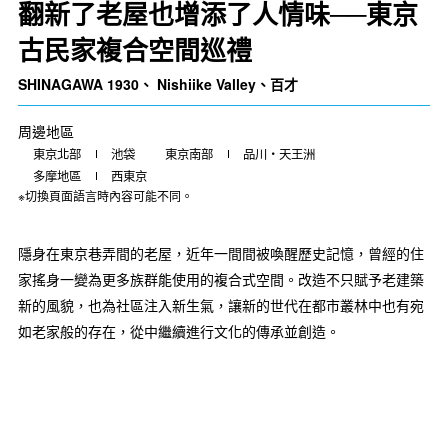
翻新了老屋也增添了人情味──東京
古民家複合空間巡禮
SHINAGAWA 1930、 Nishiike Valley、百才
周邊地區
東京北部
池袋
東京南部
品川・天王洲
多摩地區
西東京
※切換頁面語言時內容可能不同。
隱身在東京巷弄間的老屋，近年一間間被喚醒歷史記憶，曾經的住
家搖身一變為更多族群能使用的複合式空間。改造不只賦予老建築
新的風貌，也為社區注入新生氣，讓新的世代在都市叢林中也有宛
如老家般的存在，從中繼續進行文化的傳承並創造。