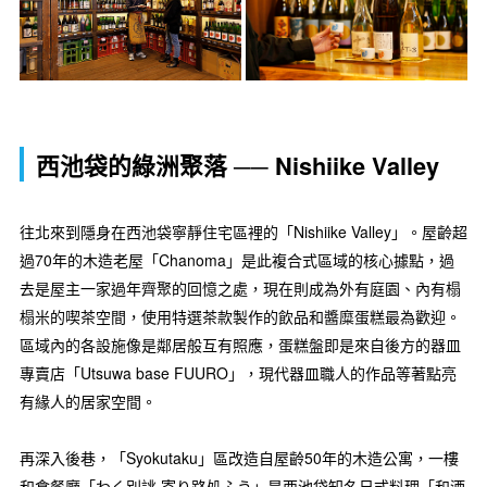
西池袋的綠洲聚落 ── Nishiike Valley
往北來到隱身在西池袋寧靜住宅區裡的「Nishiike Valley」。屋齡超
過70年的木造老屋「Chanoma」是此複合式區域的核心據點，過
去是屋主一家過年齊聚的回憶之處，現在則成為外有庭園、內有榻
榻米的喫茶空間，使用特選茶款製作的飲品和醬糜蛋糕最為歡迎。
區域內的各設施像是鄰居般互有照應，蛋糕盤即是來自後方的器皿
專賣店「Utsuwa base FUURO」，現代器皿職人的作品等著點亮
有緣人的居家空間。
再深入後巷，「Syokutaku」區改造自屋齡50年的木造公寓，一樓
和食餐廳「わく別誂 寄り路処ふう」是西池袋知名日式料理「和酒