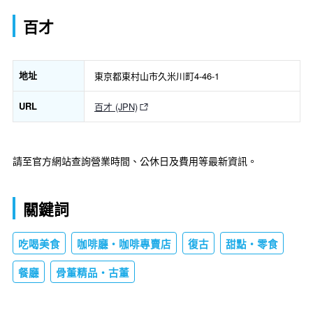
百才
地址
東京都東村山市久米川町4-46-1
URL
百才 (JPN)
請至官方網站查詢營業時間、公休日及費用等最新資訊。
關鍵詞
吃喝美食
咖啡廳・咖啡專賣店
復古
甜點・零食
餐廳
骨董精品・古董