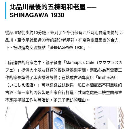
北品川最後的五棟昭和老屋 ──
SHINAGAWA 1930
從品川站徒步約10分鐘，來到了至今仍保有江戶時期驛道風情的北
品川。至今屋齡超過90年的部分老屋群，在京急電鐵集團的合力
下，被改造為交流據點「SHINAGAWA 1930」。
目前進駐的商家之中，親子餐廳「Mamaplus Cafe（ママプラスカ
フェ）」提供大小朋友舒適的餐飲暨娛樂空間，還貼心為有需要工
作的家長準備了印表機等設備；在熟成古酒專賣店「Inishie酒店
（いにしえ酒店）」可以認識並試飲與一般日本酒截然不同風味的
古酒。每一家的內裝皆是店家自行打造，共同之處是二樓空間都會
不定期舉辦工作坊等活動，多元了造訪的理由。