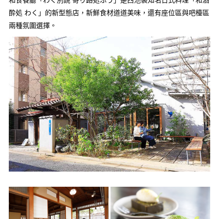
酔処 わく」的新型態店，新鮮食材道道美味，還有座位區與吧檯區
兩種氛圍選擇。