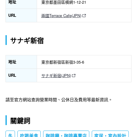
地址
東京都墨田區橫網1-12-21
URL
兩國Terrace Cafe(JPN)
サナギ新宿
地址
東京都新宿區新宿3-35-6
URL
サナギ新宿(JPN)
請至官方網站查詢營業時間、公休日及費用等最新資訊。
關鍵詞
冬
吃喝美食
咖啡廳・咖啡專賣店
家居・室內設計