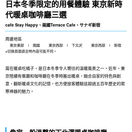
日本冬季限定的用餐體驗 東京新時
代暖桌咖啡廳三選
cafe Stay Happy、兩國Terrace Cafe、サナギ新宿
周邊地區
東京東部
兩國
東京西部
下北沢
東京西部
新宿
※切換頁面語言時內容可能不同。
窩在暖桌吃橘子，是日本冬季令人嚮往的溫暖風景之一。近年，東
京陸續有餐廳和咖啡廳在冬季時搬出暖桌，融合自家的特色與創
意，翻新暖桌文化的記憶，也方便旅客體驗這超過五百年歷史的禦
寒神器的魅力。