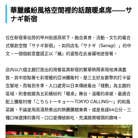
華麗繽紛風格空間裡的話題暖桌席——サ
ナギ新宿
位在新宿車站旁的甲州街道高架下，融合美食、活動、文化的複合
式餐飲空間「サナギ新宿」，如同店名「サナギ（Sanagi）」的中
文，一個個創意靈感正以「蛹」的姿態在此雀躍地迸發著。
店內以六個主題打造出的用餐區將新宿的繁華熱鬧表現地淋漓盡
致，其中妝點著七彩燈籠的亞洲攤販村，是三五好友歡聚的打卡留
念聖地。而每到冬季，入口處旁以日本傳統看台「棧敷」為主題的
區域，則會蛻變為五彩繽紛的「暖桌」舞台。溫暖的桌被，最適合
配上攤販村裡「こちらトーキョー～TOKYO CALLING～」的和風
菜餚，不論是用高湯熬煮出的熱騰騰關東煮，或是長達64公分、三
種口味選擇的壽司，口口是傳統新吃、充滿娛樂噱頭的趣味。