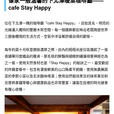
像家一般溫馨的下北澤暖桌咖啡廳——
cafe Stay Happy
位在下北澤一隅的咖啡廳「cafe Stay Happy」，店如其名，明亮的
光線灑入獨特的雙層木架空間，每一個擺飾都反映出老闆周遊世界
三圈後體現的生活方式，空氣中洋溢著舒緩自得的歡愉。
每年約莫十月秋意開始濃厚之際，店內的榻榻米座位區擺起了一張
張鋪著印度織品的暖桌，那毛毯的鮮豔與細緻刺繡讓視覺神經也為
之一振。使用天然食材也是「Stay Happy」的秘訣之一，最受歡迎
的炸雞套餐中，包含有濃香鮮美的山口縣產平飼雞、使用無農藥蔬
菜的季節小菜以及玄米麴味噌湯；使用自然栽培黑豆的抹茶黃豆粉
豆漿熱拿鐵等暖心與健康飲品也非常豐富，讓窩在這裡的時光總會
有暖心收穫。