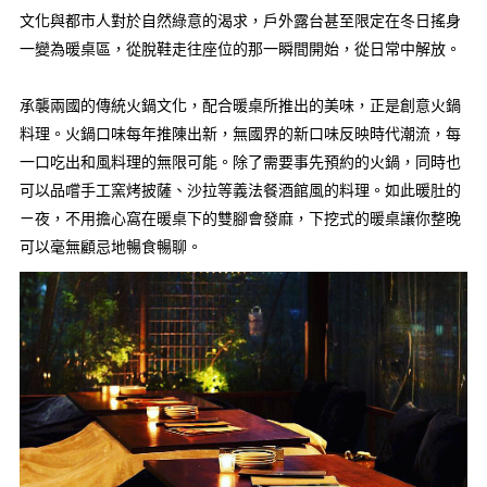
文化與都市人對於自然綠意的渴求，戶外露台甚至限定在冬日搖身
一變為暖桌區，從脫鞋走往座位的那一瞬間開始，從日常中解放。
承襲兩國的傳統火鍋文化，配合暖桌所推出的美味，正是創意火鍋
料理。火鍋口味每年推陳出新，無國界的新口味反映時代潮流，每
一口吃出和風料理的無限可能。除了需要事先預約的火鍋，同時也
可以品嚐手工窯烤披薩、沙拉等義法餐酒館風的料理。如此暖肚的
ㄧ夜，不用擔心窩在暖桌下的雙腳會發麻，下挖式的暖桌讓你整晚
可以毫無顧忌地暢食暢聊。