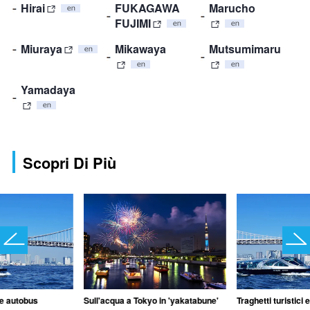
Hirai
FUKAGAWA
Marucho
FUJIMI
Miuraya
Mikawaya
Mutsumimaru
Yamadaya
Scopri Di Più
i e autobus
Sull'acqua a Tokyo in 'yakatabune'
Traghetti turistici