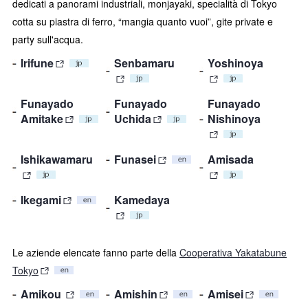
dedicati a panorami industriali, monjayaki, specialità di Tokyo
cotta su piastra di ferro, “mangia quanto vuoi”, gite private e
party sull'acqua.
Irifune
Senbamaru
Yoshinoya
Funayado
Funayado
Funayado
Amitake
Uchida
Nishinoya
Ishikawamaru
Funasei
Amisada
Ikegami
Kamedaya
Le aziende elencate fanno parte della
Cooperativa Yakatabune
Tokyo
Amikou
Amishin
Amisei