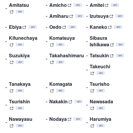
Amitatsu
Amicho
Amitei
Amiharu
Izutsuya
Ebiya
Oedo
Kaneko
Kifunechaya
Komatsuya
Sibaura
Ishikawa
Suzukiya
Takahashimaru
Tatsukin
Takeuchi
Tanakaya
Komagata
Tsurisho
Tsurishin
Nakakin
Nawasada
Nawayasu
Nodaya
Harumiya