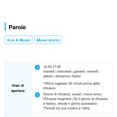
Parole
Arte & Musei
Musei storici
10:00-17:00
martedì
mercoledì
giovedì
venerdì
sabato
domenica
festivi
*Ultimo ingresso 30 minuti prima della
Orari di
chiusura
apertura
Giorno di chiusura:
lunedì
nuovo anno
Chiusura irregolare
Se il giorno di chiusura
è festivo, chiude il giorno successivo
*Periodi tra una mostra e l’altra