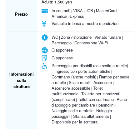
Adulti: 1,500 yen
In contanti
VISA
JCB
MasterCard
Prezzo
American Express
Variabile in base a mostre e proiezioni
WC
Zona ristorazione
Vietato fumare
Parcheggio
Connessione Wi-Fi
Giapponese
Giapponese
Parcheggio per disabili (con sedia a rotelle)
Ingresso con porte automatiche
Informazioni
Corrimano (anche mobili)
Rampe per sedie
sulla
a rotelle
Scale mobili
Ascensore
struttura
Ascensore accessibile
Toilet
multifunzionale
Toilette per stomizzati
(semplificato)
Toilet con corrimano
Piano
d'appoggio per cambiare i pannolini
Noleggio sedie a rotelle
Noleggio
passeggini
Stanza allattamento
Disponibile per la scrittura