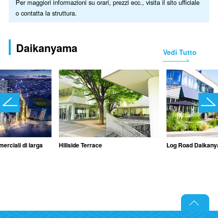
Per maggiori informazioni su orari, prezzi ecc., visita il sito ufficiale
o contatta la struttura.
Daikanyama
Vedi Tutto
Hillside Terrace
Log Road Daikan
erciali di larga