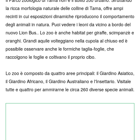
Il Parco zoologico di Tama non è il solito zoo urbano. Sfruttando
la ricca morfologia naturale delle colline di Tama, offre ampi
recinti in cui esposizioni dinamiche riproducono il comportamento
degli animali in natura. Puoi vedere i leoni da vicino a bordo del
nuovo Lion Bus.. Lo zoo è anche habitat per giraffe, scimpanzè e
oranghi. Grandi aquile volteggiano nella cupola al chiuso ed è
possibile osservare anche le formiche taglia-foglie, che
raccolgono le foglie e coltivano il proprio cibo.
Lo zoo è composto da quattro aree principali: il Giardino Asiatico,
il Giardino Africano, il Giardino Australiano e l'Insettario. Visitale
tutte e quattro per ammirarne le circa 260 diverse specie animali.