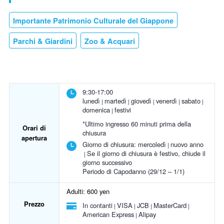
Importante Patrimonio Culturale del Giappone
Parchi & Giardini
Zoo & Acquari
9:30-17:00
lunedì
martedì
giovedì
venerdì
sabato
domenica
festivi
*Ultimo ingresso 60 minuti prima della
Orari di
chiusura
apertura
Giorno di chiusura:
mercoledì
nuovo anno
Se il giorno di chiusura è festivo, chiude il
giorno successivo
Periodo di Capodanno (29/12 – 1/1)
Adulti: 600 yen
Prezzo
In contanti
VISA
JCB
MasterCard
American Express
Alipay