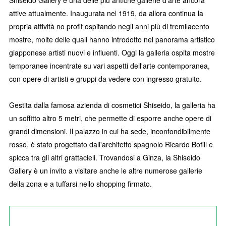
Shiseido Gallery è una delle più antiche gallerie d'arte ancora
attive attualmente. Inaugurata nel 1919, da allora continua la
propria attività no profit ospitando negli anni più di tremilacento
mostre, molte delle quali hanno introdotto nel panorama artistico
giapponese artisti nuovi e influenti. Oggi la galleria ospita mostre
temporanee incentrate su vari aspetti dell'arte contemporanea,
con opere di artisti e gruppi da vedere con ingresso gratuito.
Gestita dalla famosa azienda di cosmetici Shiseido, la galleria ha
un soffitto altro 5 metri, che permette di esporre anche opere di
grandi dimensioni. Il palazzo in cui ha sede, inconfondibilmente
rosso, è stato progettato dall'architetto spagnolo Ricardo Bofill e
spicca tra gli altri grattacieli. Trovandosi a Ginza, la Shiseido
Gallery è un invito a visitare anche le altre numerose gallerie
della zona e a tuffarsi nello shopping firmato.