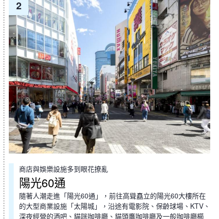
2
商店與娛樂設施多到眼花撩亂
陽光60通
隨著人潮走進「陽光60通」，前往高聳矗立的陽光60大樓所在
的大型商業設施「太陽城」，沿途有電影院、保齡球場、KTV、
深夜經營的酒吧、貓咪咖啡廳、貓頭鷹咖啡廳及一般咖啡廳櫛