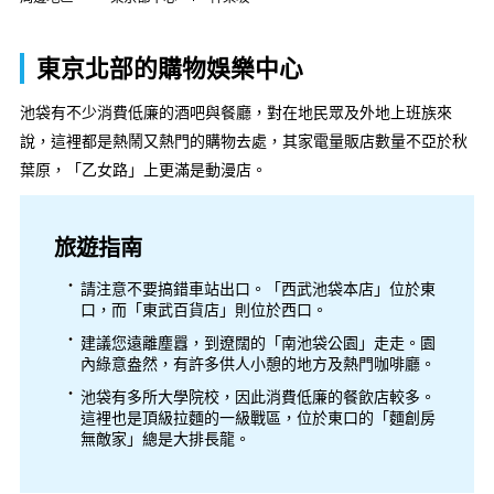
東京北部的購物娛樂中心
池袋有不少消費低廉的酒吧與餐廳，對在地民眾及外地上班族來
說，這裡都是熱鬧又熱門的購物去處，其家電量販店數量不亞於秋
葉原，「乙女路」上更滿是動漫店。
旅遊指南
請注意不要搞錯車站出口。「西武池袋本店」位於東
口，而「東武百貨店」則位於西口。
建議您遠離塵囂，到遼闊的「南池袋公園」走走。園
內綠意盎然，有許多供人小憩的地方及熱門咖啡廳。
池袋有多所大學院校，因此消費低廉的餐飲店較多。
這裡也是頂級拉麵的一級戰區，位於東口的「麵創房
無敵家」總是大排長龍。