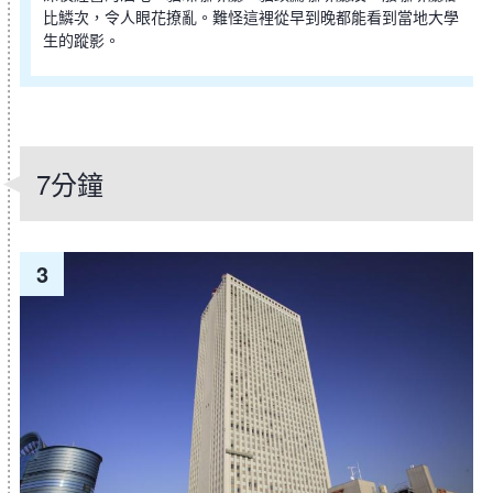
比鱗次，令人眼花撩亂。難怪這裡從早到晚都能看到當地大學
生的蹤影。
7分鐘
3