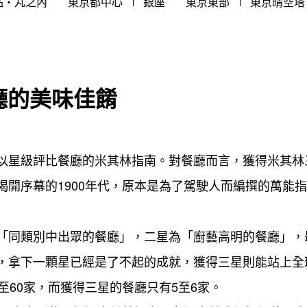
站・丸之內
東京都中心
銀座
東京東部
東京晴空塔
廳的美味佳餚
以星級評比餐廳的米其林指南。對餐廳而言，獲得米其林
揭開序幕的1900年代，原本是為了駕駛人而編撰的萬能
「同類別中出眾的餐廳」，二星為「廚藝高明的餐廳」，
，拿下一顆星已經是了不起的成就，獲得三星則能站上全
至60家，而獲得三星的餐廳只有5至6家。