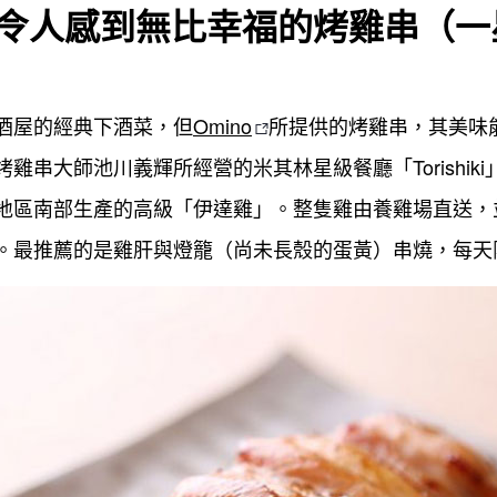
o：令人感到無比幸福的烤雞串（
酒屋的經典下酒菜，但
Omino
所提供的烤雞串，其美味
串大師池川義輝所經營的米其林星級餐廳「Torishiki
地區南部生產的高級「伊達雞」。整隻雞由養雞場直送，
。最推薦的是雞肝與燈籠（尚未長殼的蛋黃）串燒，每天