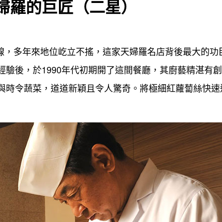
天婦羅的巨匠（二星）
線，多年來地位屹立不搖，這家天婦羅名店背後最大的功
經驗後，於1990年代初期開了這間餐廳，其廚藝精湛有
與時令蔬菜，道道新穎且令人驚奇。將極細紅蘿蔔絲快速