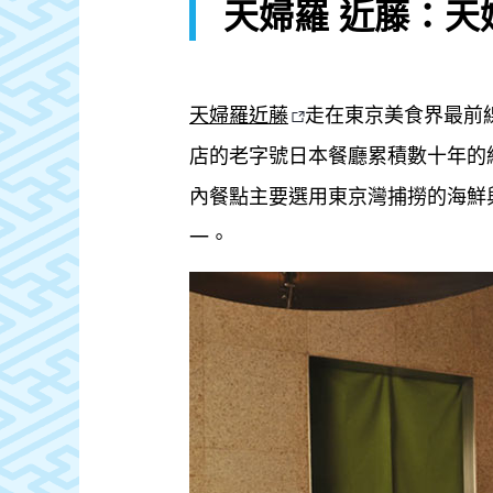
天婦羅 近藤：
天婦羅近藤
走在東京美食界最前
店的老字號日本餐廳累積數十年的
內餐點主要選用東京灣捕撈的海鮮
一。