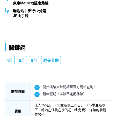
東京Metro地鐵南北線
駒込站｜步行12分鐘
JR山手線
關鍵詞
4月
5月
6月
絕美景點
開始與結束時間請至官方網站查詢。
開放時間
新年假期（洋館不定期休館）
成人150日元、65歲及以上70日元 （小學生及以
下、都內在住及在學的初中生免費） 洋館的參觀
費用
費另付