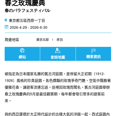
春之玫瑰慶典
春のバラフェスティバル
東京都北區西原一丁目
2026-4-29 - 2026-6-30
周邊地區
東京北部
赤羽
轉乘資訊
網站
查詢地圖
被指定為日本國家名勝的舊古河庭園，是保留大正初期（1912-
1926）風格的珍貴庭園。各色嬌豔的玫瑰爭奇鬥艷，空氣中飄散著
優雅花香，讓遊客流連忘返。這裡因玫瑰而聞名，舊古河庭園舉辦
春之玫瑰慶典的5月是最佳觀賞期。每年都會吸引眾多的遊客前
來。
與約西亞康德於大正時代設計的古樸大氣的洋館一起，西式庭園內