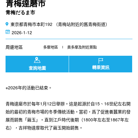
青梅達磨市
青梅だるま市
東京都青梅市本町192 （青梅站附近的舊青梅街道）
2026-1-12
周邊地區
多摩地區
奥多摩及附近景點
轉乘資訊
查詢地圖
※2026年的活動已結束。
青梅達磨市於每年1月12日舉辦。這是起源於自15、16世紀左右開
始的最初的青梅市場的冬季傳統活動。當初，爲了促進養蠶業的發
展而銷售「繭玉」。直到江戶時代後期（1800年左右至1867年左
右），吉祥物達摩取代了繭玉開始銷售。