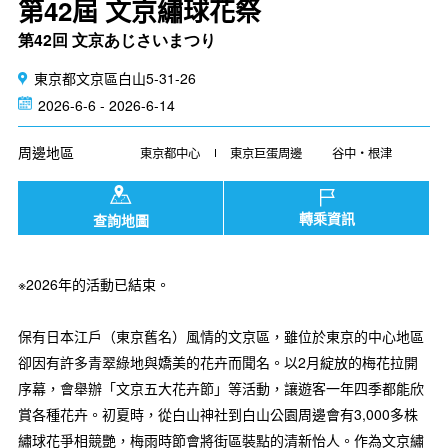
第42屆 文京繡球花祭
第42回 文京あじさいまつり
東京都文京區白山5-31-26
2026-6-6 - 2026-6-14
周邊地區
東京都中心
東京巨蛋周邊
谷中・根津
轉乘資訊
查詢地圖
※2026年的活動已結束。
保有日本江戶（東京舊名）風情的文京區，雖位於東京的中心地區
卻因有許多青翠綠地與嬌美的花卉而聞名。以2月綻放的梅花拉開
序幕，會舉辦「文京五大花卉節」等活動，讓遊客一年四季都能欣
賞各種花卉。初夏時，從白山神社到白山公園周邊會有3,000多株
繡球花爭相競艷，梅雨時節會將街區裝點的清新怡人。作為文京繡