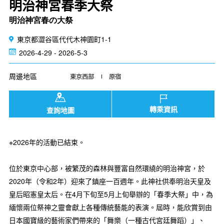
明治神宮春季大祭
明治神宮春の大祭
東京都澀谷區代代木神園町1-1
2026-4-29 - 2026-5-3
周邊地區
東京西部
原宿
轉乘資訊
查詢地圖
※2026年的活動已結束。
位於東京中心部，被繁茂的森林與豐富自然環繞的明治神宮，於
2020年（令和2年）迎來了鎮座一百週年。此神社供奉明治天皇及
皇后昭憲皇太后。在4月下旬至5月上旬舉辦的「春季大祭」中，為
緬懷兩位祭神之靈會獻上各種傳統藝能的表演。屆時，能欣賞到由
日本國寶級的藝術家們帶來的「舞樂（一種古代宮廷舞蹈）」、