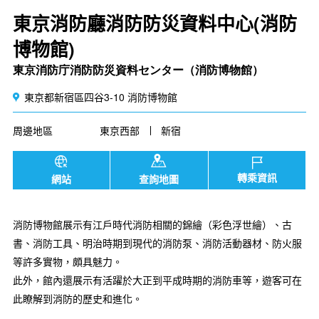
東京消防廳消防防災資料中心(消防
博物館)
東京消防庁消防防災資料センター（消防博物館）
東京都新宿區四谷3-10 消防博物館
周邊地區
東京西部
新宿
轉乘資訊
網站
查詢地圖
消防博物館展示有江戶時代消防相關的錦繪（彩色浮世繪）、古
書、消防工具、明治時期到現代的消防泵、消防活動器材、防火服
等許多實物，頗具魅力。
此外，館內還展示有活躍於大正到平成時期的消防車等，遊客可在
此瞭解到消防的歷史和進化。