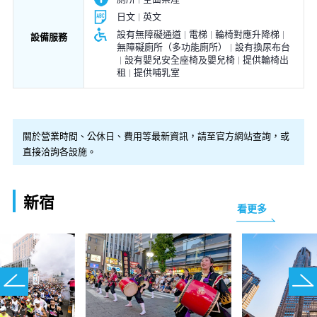
日文
英文
設有無障礙通道
電梯
輪椅對應升降梯
設備服務
無障礙廁所（多功能廁所）
設有換尿布台
設有嬰兒安全座椅及嬰兒椅
提供輪椅出
租
提供哺乳室
關於營業時間、公休日、費用等最新資訊，請至官方網站查詢，或
直接洽詢各設施。
新宿
看更多