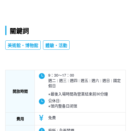
關鍵詞
美術館・博物館
體驗・活動
9：30～17：00
週二
週三
週四
週五
週六
週日
國定
假日
開放時間
※最後入場時間為營業結束前30分鐘
公休日:
※馆内整备日闭馆
免費
費用
廁所
全面禁煙