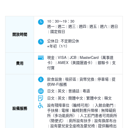
10：30～19：30
週一
週二
週三
週四
週五
週六
週日
國定假日
開放時間
公休日:
不定期公休
※年初（1/1）
現金
VISA
JCB
MasterCard（萬事達
卡）
AMEX（美國運通卡）
銀聯卡
支
費用
付寶
飲食設施
吸菸區
貨幣兌換
停車場
提
供Wi-Fi服務
日文
英文
普通話
粵語
日文
英文
簡體中文
繁體中文
韓文
設有殘障車位（輪椅可用）
入館自動門
設備服務
手扶梯
電梯
輪椅對應升降梯
無障礙廁
所（多功能廁所）
人工肛門患者可用廁所
（簡便式）
廁所設有扶手
設有換尿布台
設有嬰兒安全座椅及嬰兒椅
提供輪椅出