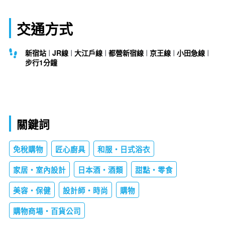
交通方式
新宿站
JR線
大江戶線
都營新宿線
京王線
小田急線
步行1分鐘
關鍵詞
免稅購物
匠心廚具
和服・日式浴衣
家居・室內設計
日本酒・酒類
甜點・零食
美容・保健
設計師・時尚
購物
購物商場・百貨公司