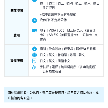
週一
週二
週三
週四
週五
週六
週日
國定假日
開放時間
※依季節或時期而有所變動
公休日:
不定期公休
現金
VISA
JCB
MasterCard（萬事達
卡）
AMEX（美國運通卡）
銀聯卡
支
費用
付寶
廁所
飲食設施
停車場
提供Wi-Fi服務
日文
英文
普通話
粵語
韓文
設備服務
日文
英文
簡體中文
手扶梯
電梯
無障礙廁所（多功能廁所）
設有換尿布台
關於營業時間、公休日、費用等最新資訊，請至官方網站查詢，或
直接洽詢各設施。