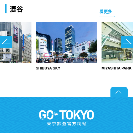
澀谷
看更多
SHIBUYA SKY
MIYASHITA PARK