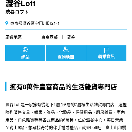
澀谷Loft
渋谷ロフト
東京都澀谷區宇田川町21-1
周邊地區
東京西部
澀谷
轉乘資訊
網站
查詢地圖
擁有8萬件豐富商品的生活雜貨專門店
澀谷Loft是一家擁有從地下1層至6層的7層樓生活雜貨專門店。這裡
陳列販售文具、鐘表、飾品、化妝品、保健用品、廚房雜貨、室內
用品、角色雜貨等等各式商品約8萬種。位於澀谷中心，每日營業
至晚上9點。想尋找奇特的伴手禮或禮品，就來Loft吧。富士山和櫻