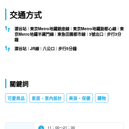
交通方式
澀谷站
東京Metro地鐵銀座線
東京Metro地鐵副都心線
東
京Metro地鐵半藏門線
東急田園都市線
3號出口
步行3分
鐘
澀谷站
JR線
八公口
步行5分鐘
關鍵詞
可愛商品
家居・室內設計
美容・保健
購物
11：00～21：00