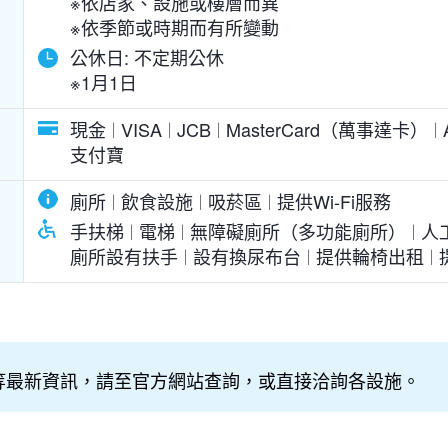
※依店家、設施或樓層而異
※依季節或時期而有所變動
公休日:
不定期公休
※1月1日
現金
VISA
JCB
MasterCard（萬事達卡）
支付寶
廁所
飲食設施
吸菸區
提供Wi-Fi服務
手扶梯
電梯
無障礙廁所（多功能廁所）
人
廁所設有扶手
設有換尿布台
提供輪椅出租
等最新資訊，請至官方網站查詢，或直接洽詢各設施。