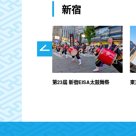
新宿
026
第23屆 新宿EISA太鼓舞祭
東