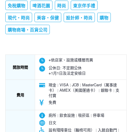
免稅購物
啤酒花園
時尚
東京伴手禮
現代・時尚
美容・保健
設計師・時尚
購物
購物商場・百貨公司
※依店家、設施或樓層而異
開放時間
公休日:
不定期公休
※1月1日及法定安檢日
現金
VISA
JCB
MasterCard（萬事達
卡）
AMEX（美國運通卡）
銀聯卡
支
費用
付寶
免費
廁所
飲食設施
吸菸區
停車場
日文
設有殘障車位（輪椅可用）
入館自動門