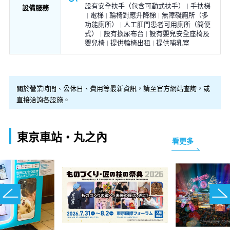
設有安全扶手（包含可動式扶手）
手扶梯
設備服務
電梯
輪椅對應升降梯
無障礙廁所（多
功能廁所）
人工肛門患者可用廁所（簡便
式）
設有換尿布台
設有嬰兒安全座椅及
嬰兒椅
提供輪椅出租
提供哺乳室
關於營業時間、公休日、費用等最新資訊，請至官方網站查詢，或
直接洽詢各設施。
東京車站・丸之內
看更多