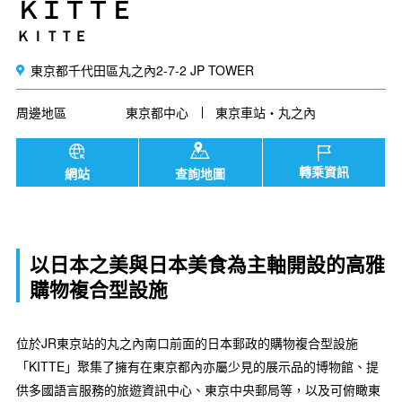
ＫＩＴＴＥ
ＫＩＴＴＥ
東京都千代田區丸之內2-7-2 JP TOWER
周邊地區
東京都中心
東京車站・丸之內
轉乘資訊
網站
查詢地圖
以日本之美與日本美食為主軸開設的高雅
購物複合型設施
位於JR東京站的丸之內南口前面的日本郵政的購物複合型設施
「KITTE」聚集了擁有在東京都內亦屬少見的展示品的博物館、提
供多國語言服務的旅遊資訊中心、東京中央郵局等，以及可俯瞰東