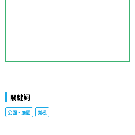
關鍵詞
公園・庭園
賞楓