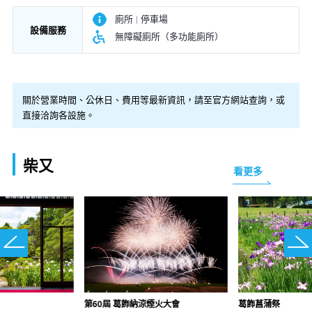
廁所
停車場
設備服務
無障礙廁所（多功能廁所）
關於營業時間、公休日、費用等最新資訊，請至官方網站查詢，或
直接洽詢各設施。
柴又
看更多
第60屆 葛飾納涼煙火大會
葛飾菖蒲祭