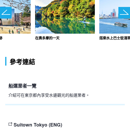
跡
在奧多摩的一天
搭乘水上巴士從淺
參考連結
船運業者一覽
介紹可在東京都內享受水邊觀光的船運業者。
Suitown Tokyo (ENG)