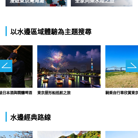
漫遊東京灣海灘
全家同樂水陸之旅
以水邊區域體驗為主題搜尋
級日本酒與精釀啤酒
東京屋形船巡航之旅
騎乘自行車欣賞東
水邊經典路線