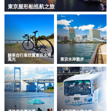
東京屋形船巡航之旅
騎乘自行車欣賞東京水岸
風光
東京水岸散步