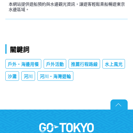
本網站提供遊船預約與水邊觀光資訊，讓遊客輕鬆乘船暢遊東京
水邊區域。
關鍵詞
戶外・海邊用餐
戶外活動
推薦行程路線
水上風光
沙灘
河川
河川・海灣遊輪