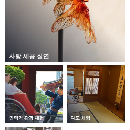
사탕 세공 실연
인력거 관광 체험
다도 체험