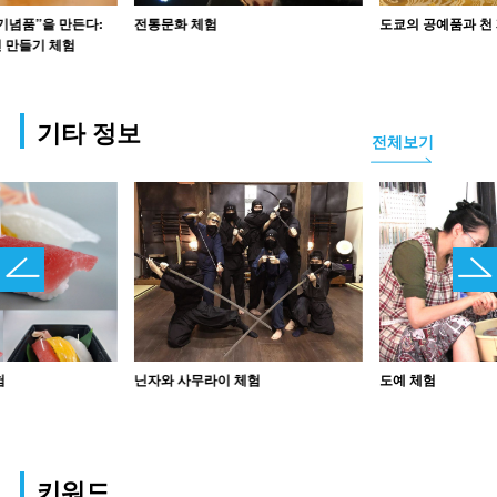
기념품”을 만든다:
전통문화 체험
도쿄의 공예품과 천
 만들기 체험
기타 정보
전체보기
험
닌자와 사무라이 체험
도예 체험
키워드