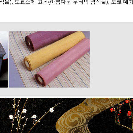
물), 도쿄소메 고몬(아름다운 무늬의 염직물), 도쿄 데가