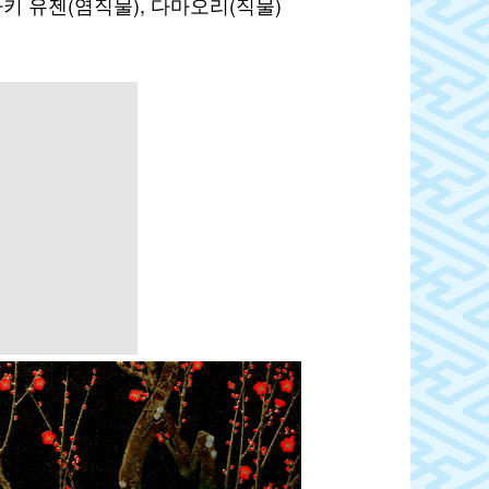
키 유젠(염직물), 다마오리(직물)