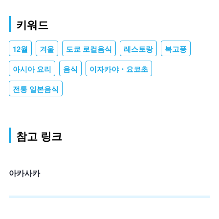
키워드
12월
겨울
도쿄 로컬음식
레스토랑
복고풍
아시아 요리
음식
이자카야・요코초
전통 일본음식
참고 링크
아카사카