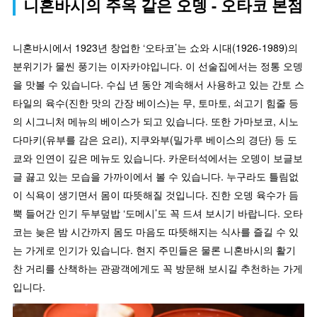
니혼바시의 주옥 같은 오뎅 - 오타코 본점
니혼바시에서 1923년 창업한 ‘오타코’는 쇼와 시대(1926-1989)의
분위기가 물씬 풍기는 이자카야입니다. 이 선술집에서는 정통 오뎅
을 맛볼 수 있습니다. 수십 년 동안 계속해서 사용하고 있는 간토 스
타일의 육수(진한 맛의 간장 베이스)는 무, 토마토, 쇠고기 힘줄 등
의 시그니처 메뉴의 베이스가 되고 있습니다. 또한 가마보코, 시노
다마키(유부를 감은 요리), 지쿠와부(밀가루 베이스의 경단) 등 도
쿄와 인연이 깊은 메뉴도 있습니다. 카운터석에서는 오뎅이 보글보
글 끓고 있는 모습을 가까이에서 볼 수 있습니다. 누구라도 틀림없
이 식욕이 생기면서 몸이 따뜻해질 것입니다. 진한 오뎅 육수가 듬
뿍 들어간 인기 두부덮밥 ‘도메시’도 꼭 드셔 보시기 바랍니다. 오타
코는 늦은 밤 시간까지 몸도 마음도 따뜻해지는 식사를 즐길 수 있
는 가게로 인기가 있습니다. 현지 주민들은 물론 니혼바시의 활기
찬 거리를 산책하는 관광객에게도 꼭 방문해 보시길 추천하는 가게
입니다.