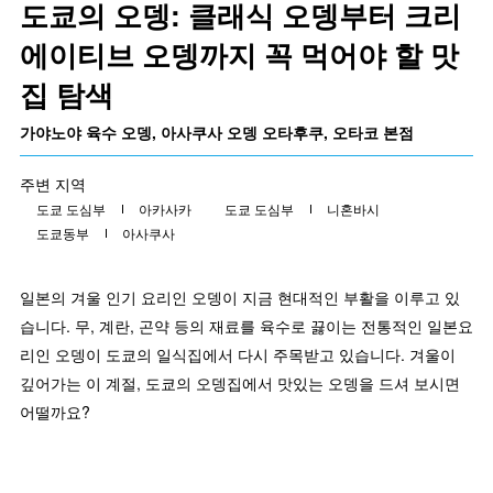
도쿄의 오뎅: 클래식 오뎅부터 크리
에이티브 오뎅까지 꼭 먹어야 할 맛
집 탐색
가야노야 육수 오뎅, 아사쿠사 오뎅 오타후쿠, 오타코 본점
주변 지역
도쿄 도심부
아카사카
도쿄 도심부
니혼바시
도쿄동부
아사쿠사
일본의 겨울 인기 요리인 오뎅이 지금 현대적인 부활을 이루고 있
습니다. 무, 계란, 곤약 등의 재료를 육수로 끓이는 전통적인 일본요
리인 오뎅이 도쿄의 일식집에서 다시 주목받고 있습니다. 겨울이
깊어가는 이 계절, 도쿄의 오뎅집에서 맛있는 오뎅을 드셔 보시면
어떨까요?