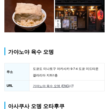
가야노야 육수 오뎅
도쿄도 미나토구 아카사카 9-7-4 도쿄 미드타운
주소
갤러리아 지하1층
URL
가야노야 육수 오뎅 (ENG)
아사쿠사 오뎅 오타후쿠