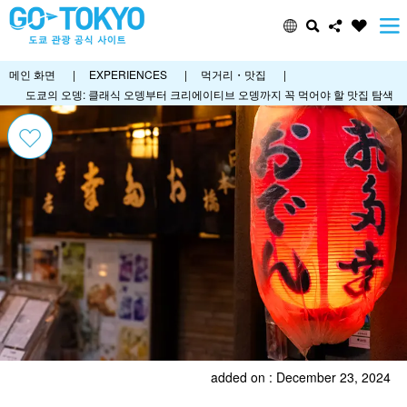
메인 화면
|
EXPERIENCES
|
먹거리・맛집
|
도쿄의 오뎅: 클래식 오뎅부터 크리에이티브 오뎅까지 꼭 먹어야 할 맛집 탐색
added on : December 23, 2024