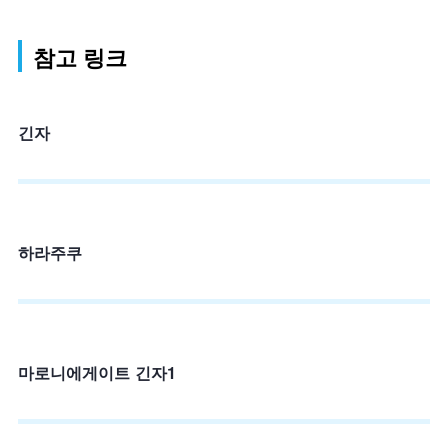
참고 링크
긴자
하라주쿠
마로니에게이트 긴자1