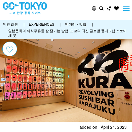
메인 화면
|
EXPERIENCES
|
먹거리・맛집
|
일본문화의 의식주유를 잘 즐기는 방법: 도쿄의 최신 글로벌 플래그십 스토어
세 곳
added on : April 24, 2023