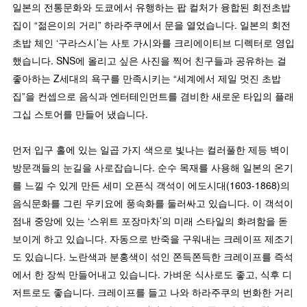
일본의 전통문화와 도쿄에서 유행하는 팝 컬처가 융합된 회전초밥
집이 “젊은이의 거리” 하라주쿠에서 문을 열었습니다. 일본의 회전
초밥 체인 ‘구라스시’는 사토 가시와를 크리에이티브 디렉터로 영입
했습니다. SNS에 올리고 싶은 사진을 찍어 친구들과 공유하는 걸
좋아하는 Z세대의 욕구를 만족시키는 “세계에서 제일 멋진 초밥
집”을 컨셉으로 음식과 엔터테인먼트를 겸비한 새로운 타입의 플래
그십 스토어를 만들어 냈습니다.
먼저 입구 홀에 있는 일곱 가지 색으로 빛나는 컬러풀한 제등 벽이
방문객들의 눈길을 사로잡습니다. 순수 목재를 사용해 일본의 온기
를 느낄 수 있게 만든 세미 오픈식 객석이 에도시대(1603-1868)의
음식문화를 그린 우키요에 풍속화를 둘러싸고 있습니다. 이 객석이
점내 중앙에 있는 ‘스위트 포장마차’의 미래 스타일의 화려함을 돋
보이게 하고 있습니다. 자동으로 반죽을 구워내는 크레이프 제조기
도 있습니다. 노란색과 분홍색이 섞인 쫀득쫀득한 크레이프를 즉석
에서 한 장씩 만들어내고 있습니다. 가벼운 식사로도 좋고, 식후 디
저트로도 좋습니다. 크레이프를 들고 나와 하라주쿠의 번화한 거리