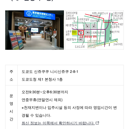
주
도쿄도 신쥬쿠쿠 니시신쥬쿠 2-8-1
소
도쿄도청 제1 본청사 1층
오전9:30분~오후6:30분까지
운
연중무휴(연말연시 제외)
영
※천재지변이나 입주시설 등의 사정에 따라 영업시간이 변
시
경될 수 있습니다.
간
최신 정보는 이쪽에서 확인하시기 바랍니다.