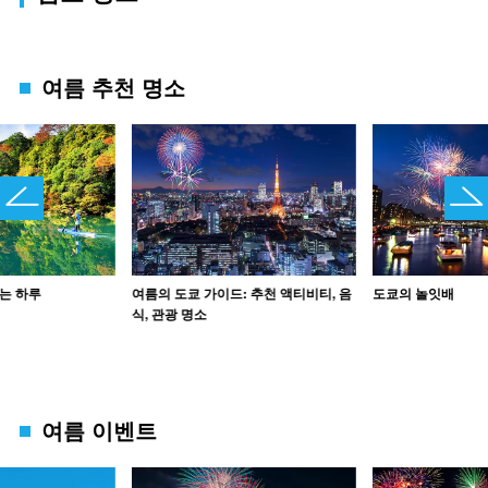
여름 추천 명소
는 하루
여름의 도쿄 가이드: 추천 액티비티, 음
도쿄의 놀잇배
식, 관광 명소
여름 이벤트