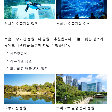
선샤인 수족관의 펭귄
스미다 수족관의 수조
녹음이 우거진 정원이나 공원도 추천합니다. 그늘이 많은 장소라
낮에도 시원함을 느끼며 지낼 수 있습니다.
신주쿠교엔
리쿠기엔 정원
하마리큐 별궁 온시 정원
리쿠기엔 정원
하마리큐 별궁 온시 정원