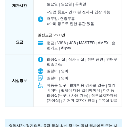
토요일
일요일
공휴일
개관시간
※영업 종료시간 60분 전까지 입장 가능
휴무일:
연중무휴
※수리 등으로 인한 휴관 있음
일반요금:2500엔
요금
현금
VISA
JCB
MASTER
AMEX
은
련카드
Alipay
화장실시설
식사 시설
전면 금연
인터넷
접속 가능
일본어
영어
일본어
영어
시설정보
자동문 입구
휠체어용 경사로 있음
엘리
베이터
휠체어 대응 엘리베이터
다기능
화장실(누구나 사용 가능)
장루설치환자용
(간이식)
기저귀 교환대 있음
수유실 있음
영업시간, 정기휴무, 요금 등의 최신 정보는 공식 웹사이트 또는 시