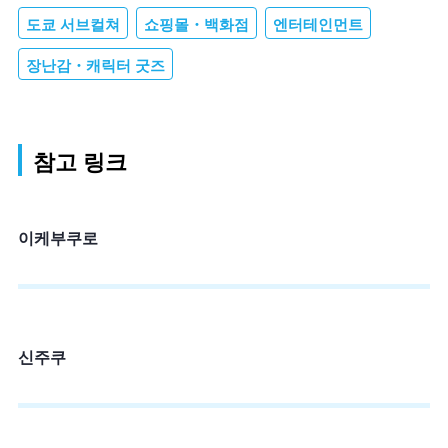
도쿄 서브컬쳐
쇼핑몰・백화점
엔터테인먼트
장난감・캐릭터 굿즈
참고 링크
이케부쿠로
신주쿠