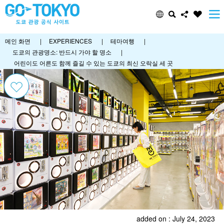
메인 화면
|
EXPERIENCES
|
테마여행
|
도쿄의 관광명소: 반드시 가야 할 명소
|
어린이도 어른도 함께 즐길 수 있는 도쿄의 최신 오락실 세 곳
added on : July 24, 2023