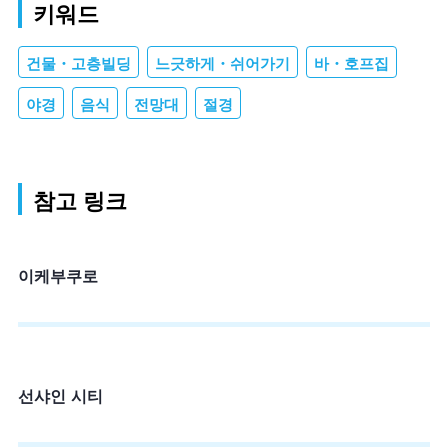
키워드
건물・고층빌딩
느긋하게・쉬어가기
바・호프집
야경
음식
전망대
절경
참고 링크
이케부쿠로
선샤인 시티