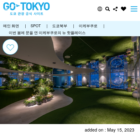
메인 화면
|
SPOT
|
도쿄북부
|
이케부쿠로
|
이번 봄에 문을 연 이케부쿠로의 뉴 핫플레이스
added on : May 15, 2023