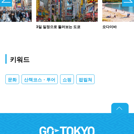
3일 일정으로 둘러보는 도쿄
오다이바
키워드
문화
산책코스・투어
쇼핑
팝컬쳐