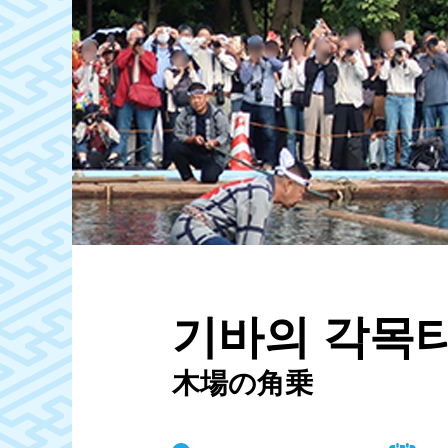
기바의 각목
木場の角乗