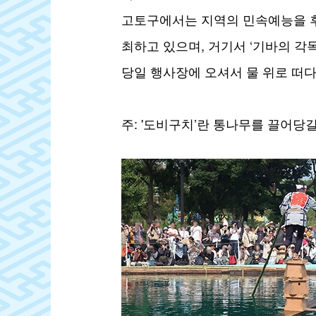
고토구에서는 지역의 민속예능을 후
최하고 있으며, 거기서 ‘기바의 각
당일 행사장에 오셔서 물 위로 떠
주: '도비구치’란 통나무를 끌어당