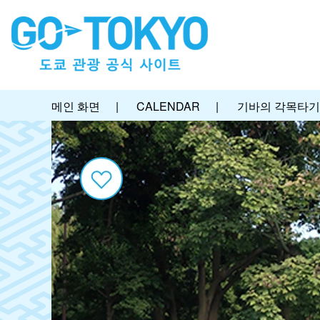
메인 화면
|
CALENDAR
|
기바의 각목타기