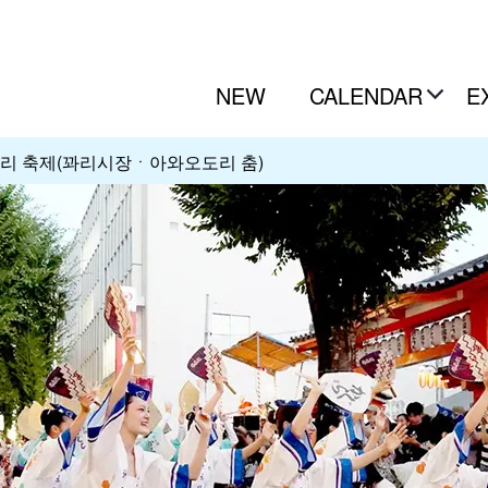
NEW
CALENDAR
E
리 축제(꽈리시장ㆍ아와오도리 춤)