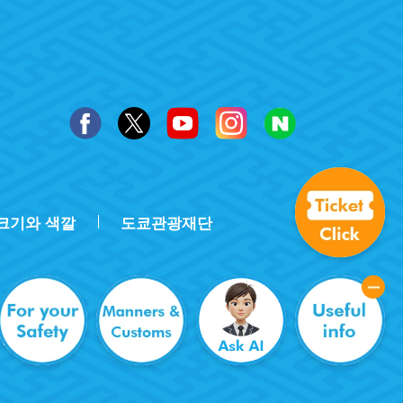
크기와 색깔
도쿄관광재단
rved