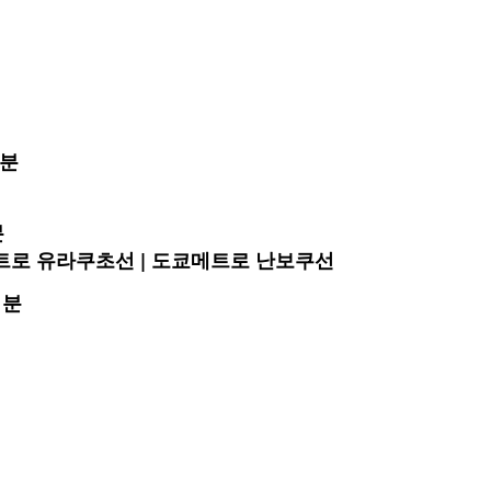
2분
분
트로 유라쿠초선 | 도쿄메트로 난보쿠선
1분