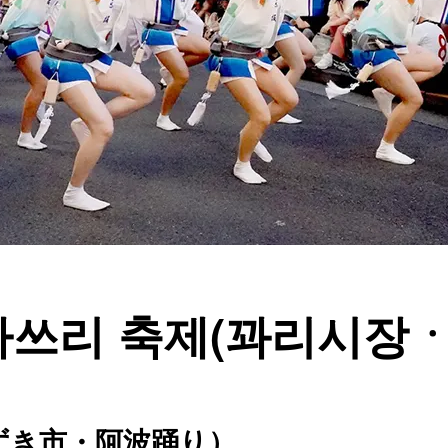
마쓰리 축제(꽈리시장
ずき市・阿波踊り）