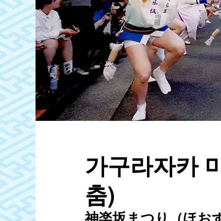
가구라자카 
춤)
神楽坂まつり（ほお