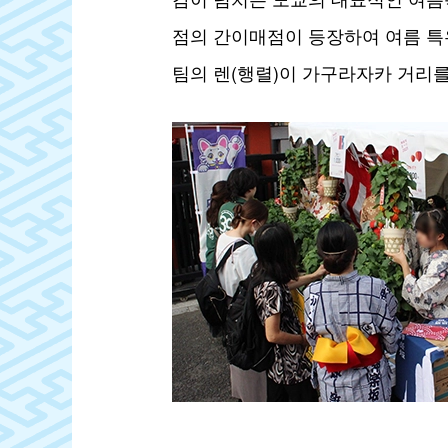
점의 간이매점이 등장하여 여름 특유
팀의 렌(행렬)이 가구라자카 거리를