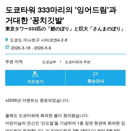
도쿄타워 333마리의 '잉어드림'과
거대한 '꽁치깃발'
東京タワー333匹の「鯉のぼり」と巨大「さんまのぼり」
도쿄도 미나토구 시바코엔4-2-8
2026-3-18 - 2026-5-6
주변 지역
도쿄남부
도쿄타워와 주변
환승안내
지도보기
※2026년 이벤트는 종료되었습니다.
올해도 도쿄타워에 화려한 봄이 찾아왔습니다.
어린이날의 전신인 ‘단오절’을 기념하여 1층 정면 현관에 화려한 잉
어드림이 등장합니다. 이 잉어드림은 3월 18일(수) 부터 5월 6일