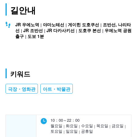
길안내
JR 우에노역
야마노테선
게이힌 도호쿠선
조반선, 나리타
선
JR 조반선
JR 다카사키선
도호쿠 본선
우에노역 공원
출구
도보 1분
키워드
극장・영화관
아트・박물관
10：00～22：00
월요일
화요일
수요일
목요일
금요일
토요일
일요일
공휴일