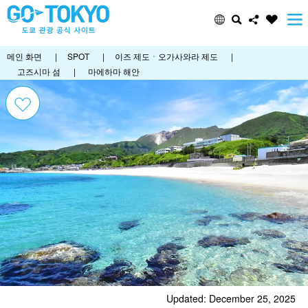
메인 화면
|
SPOT
|
이즈 제도ㆍ오가사와라 제도
|
고즈시마 섬
|
마에하마 해안
Updated: December 25, 2025