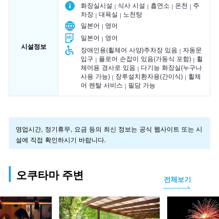
화장실시설
식사 시설
흡연소
온천
주
차장
대욕실
노천탕
일본어
영어
일본어
영어
시설정보
장애인용(휠체어 사양)주차장 있음
자동문
입구
플로어 손잡이 있음(가동식 포함)
휠
체어용 경사로 있음
다기능 화장실(누구나
사용 가능)
장루설치환자용(간이식)
휠체
어 렌탈 서비스
필담 가능
영업시간, 정기휴무, 요금 등의 최신 정보는 공식 웹사이트 또는 시
설에 직접 확인하시기 바랍니다.
오쿠타마 주변
전체보기