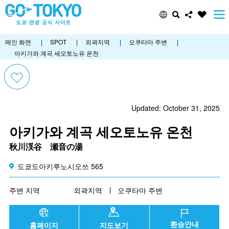
메인 화면
|
SPOT
|
외곽지역
|
오쿠타마 주변
|
아키가와 계곡 세오토노유 온천
Updated: October 31, 2025
아키가와 계곡 세오토노유 온천
秋川渓谷 瀬音の湯
도쿄도아키루노시오쓰 565
주변 지역
외곽지역
오쿠타마 주변
환승안내
홈페이지
지도보기