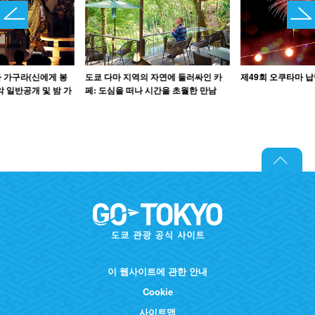
 가구라(신에게 봉
도쿄 다마 지역의 자연에 둘러싸인 카
제49회 오쿠타마 
악 일반공개 및 밤 가
페: 도심을 떠나 시간을 초월한 만남
이 웹사이트에 관한 안내
Cookie
사이트맵