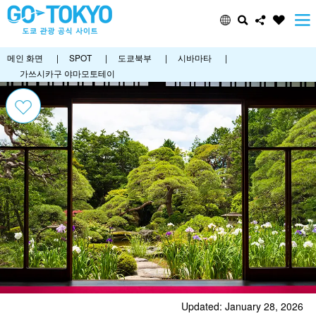
메인 화면
|
SPOT
|
도쿄북부
|
시바마타
|
가쓰시카구 야마모토테이
Updated: January 28, 2026