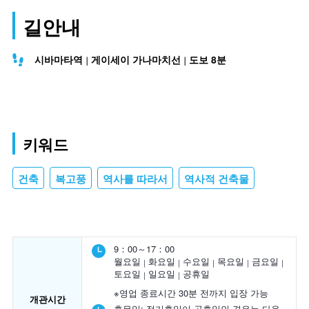
길안내
시바마타역
게이세이 가나마치선
도보 8분
키워드
건축
복고풍
역사를 따라서
역사적 건축물
9：00～17：00
월요일
화요일
수요일
목요일
금요일
토요일
일요일
공휴일
※영업 종료시간 30분 전까지 입장 가능
개관시간
휴무일:
정기휴일이 공휴일인 경우는 다음