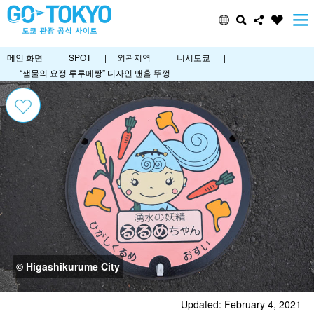
메인 화면
|
SPOT
|
외곽지역
|
니시토쿄
|
“샘물의 요정 루루메짱” 디자인 맨홀 뚜껑
© Higashikurume City
Updated: February 4, 2021