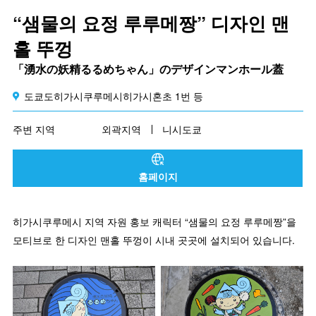
“샘물의 요정 루루메짱” 디자인 맨
홀 뚜껑
「湧水の妖精るるめちゃん」のデザインマンホール蓋
도쿄도히가시쿠루메시히가시혼초 1번 등
주변 지역
외곽지역
니시도쿄
홈페이지
히가시쿠루메시 지역 자원 홍보 캐릭터 “샘물의 요정 루루메짱”을
모티브로 한 디자인 맨홀 뚜껑이 시내 곳곳에 설치되어 있습니다.