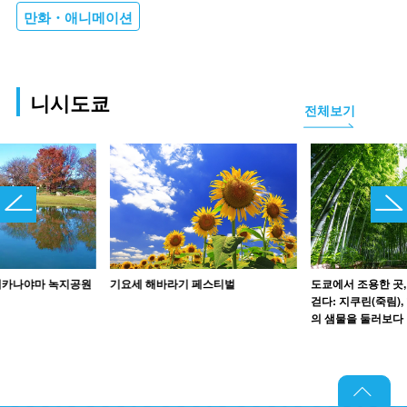
만화・애니메이션
니시도쿄
전체보기
세카나야마 녹지공원
기요세 해바라기 페스티벌
도쿄에서 조용한 곳
걷다: 지쿠린(죽림),
의 샘물을 둘러보다