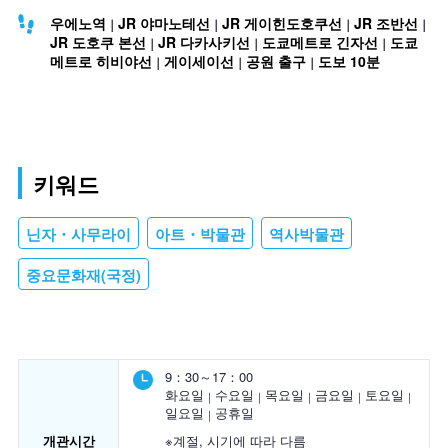
우에노역
JR 야마노테선
JR 게이힌도호쿠선
JR 조반선
JR 도호쿠 본선
JR 다카사키선
도쿄메트로 긴자선
도쿄
메트로 히비야선
게이세이선
공원 출구
도보 10분
키워드
닌자・사무라이
아트・박물관
역사박물관
중요문화재(국정)
9：30～17：00
화요일
수요일
목요일
금요일
토요일
일요일
공휴일
개관시간
※계절, 시기에 따라 다름