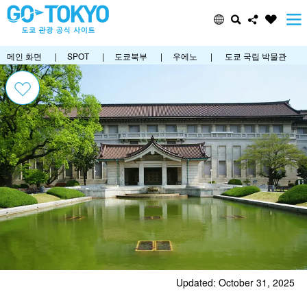
메인 화면
|
SPOT
|
도쿄북부
|
우에노
|
도쿄 국립 박물관
Updated: October 31, 2025