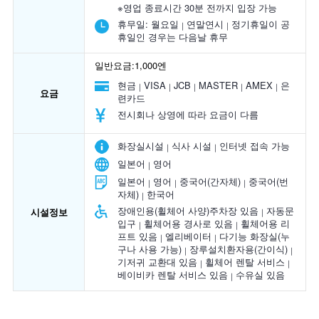
※영업 종료시간 30분 전까지 입장 가능
휴무일:
월요일
연말연시
정기휴일이 공
휴일인 경우는 다음날 휴무
일반요금:1,000엔
현금
VISA
JCB
MASTER
AMEX
은
요금
련카드
전시회나 상영에 따라 요금이 다름
화장실시설
식사 시설
인터넷 접속 가능
일본어
영어
일본어
영어
중국어(간자체)
중국어(번
자체)
한국어
장애인용(휠체어 사양)주차장 있음
자동문
시설정보
입구
휠체어용 경사로 있음
휠체어용 리
프트 있음
엘리베이터
다기능 화장실(누
구나 사용 가능)
장루설치환자용(간이식)
기저귀 교환대 있음
휠체어 렌탈 서비스
베이비카 렌탈 서비스 있음
수유실 있음