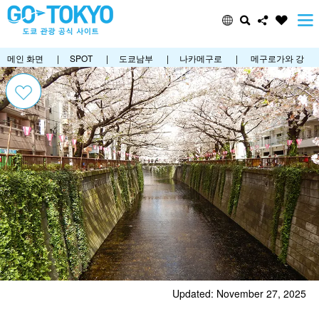
메인 화면
|
SPOT
|
도쿄남부
|
나카메구로
|
메구로가와 강
Updated: November 27, 2025