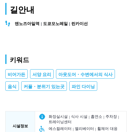
길안내
덴노즈아일역
도쿄모노레일
린카이선
키워드
비어가든
서양 요리
아웃도어・수변에서의 식사
음식
커플・분위기 있는곳
파인 다이닝
화장실시설
식사 시설
흡연소
주차장
트레이닝센터
시설정보
에스컬레이터
엘리베이터
휠체어 대응