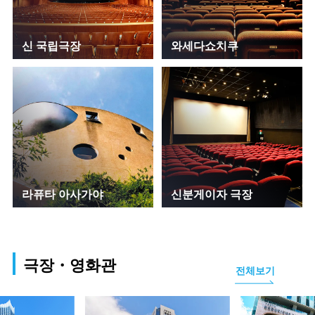
신 국립극장
와세다쇼치쿠
라퓨타 아사가야
신분게이자 극장
극장・영화관
전체보기