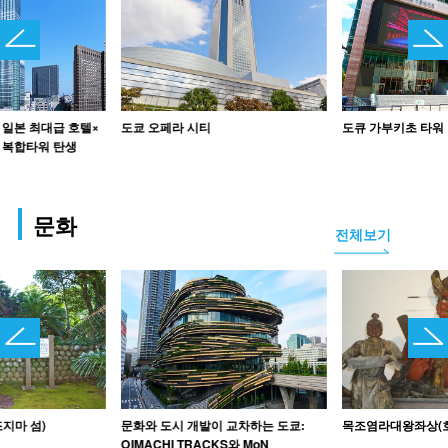
도쿄 오페라 시티
도큐 가부키초 타워
일본 최대급 호텔×
 복합타워 탄생
문화
전체보기
지마 섬)
문화와 도시 개발이 교차하는 도쿄:
목조염라대왕좌상(호
OIMACHI TRACKS와 MoN