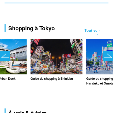
Shopping à Tokyo
Tout voir
Urban Dock
Guide du shopping à Shinjuku
Guide du shopping
Harajuku et Omot
À voir & à faire