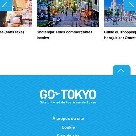
ee (sans taxe)
Shotengai: Rues commerçantes
Guide du shopping
locales
Harajuku et Omot
À propos du site
Cookie
Plan du site