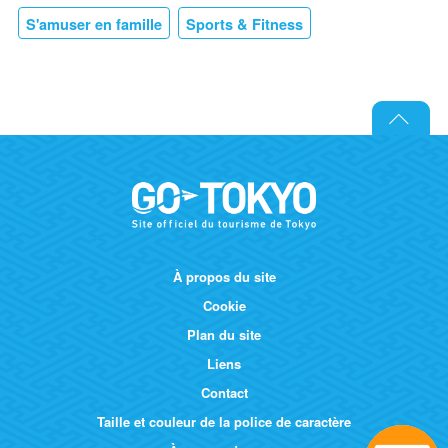
S'amuser en famille
Sports & Fitness
À propos du site
Cookie
Plan du site
Liens
Contact
Taille et couleur de la police de caractère