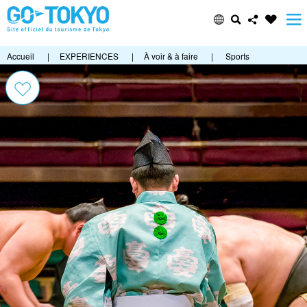
Accueil
|
EXPERIENCES
|
À voir & à faire
|
Sports