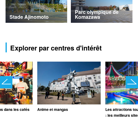
Parc olympique de
Stade Ajinomoto
Komazawa
Explorer par centres d'intérêt
s dans les cafés
Anime et mangas
Les attractions to
: les meilleurs sit