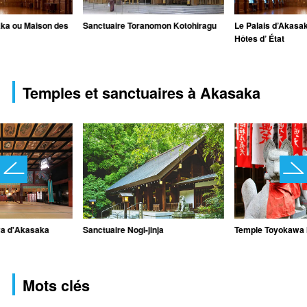
aka ou Maison des
Sanctuaire Toranomon Kotohiragu
Le Palais d’Akasa
Hôtes d’ État
Temples et sanctuaires à Akasaka
wa d'Akasaka
Sanctuaire Nogi-jinja
Temple Toyokawa I
Mots clés