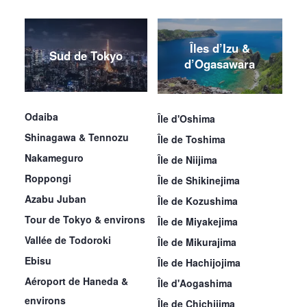
Îles d’Izu &
Sud de Tokyo
d’Ogasawara
Odaiba
Île d'Oshima
Shinagawa & Tennozu
Île de Toshima
Nakameguro
Île de Niijima
Roppongi
Île de Shikinejima
Azabu Juban
Île de Kozushima
Tour de Tokyo & environs
Île de Miyakejima
Vallée de Todoroki
Île de Mikurajima
Ebisu
Île de Hachijojima
Aéroport de Haneda &
Île d'Aogashima
environs
Île de Chichijima