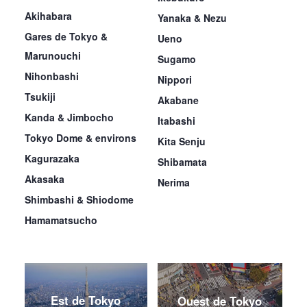
Akihabara
Yanaka & Nezu
Gares de Tokyo &
Ueno
Marunouchi
Sugamo
Nihonbashi
Nippori
Tsukiji
Akabane
Kanda & Jimbocho
Itabashi
Tokyo Dome & environs
Kita Senju
Kagurazaka
Shibamata
Akasaka
Nerima
Shimbashi & Shiodome
Hamamatsucho
Est de Tokyo
Ouest de Tokyo