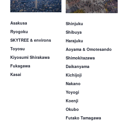
Asakusa
Shinjuku
Ryogoku
Shibuya
SKYTREE & environs
Harajuku
Toyosu
Aoyama & Omotesando
Kiyosumi Shirakawa
Shimokitazawa
Fukagawa
Daikanyama
Kasai
Kichijoji
Nakano
Yoyogi
Koenji
Okubo
Futako Tamagawa