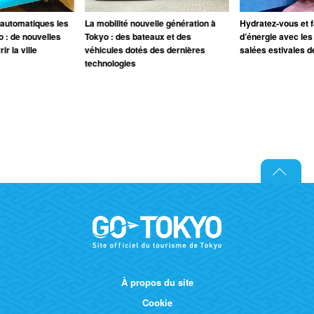
 automatiques les
La mobilité nouvelle génération à
Hydratez-vous et fa
o : de nouvelles
Tokyo : des bateaux et des
d’énergie avec les
r la ville
véhicules dotés des dernières
salées estivales d
technologies
À propos du site
Cookie