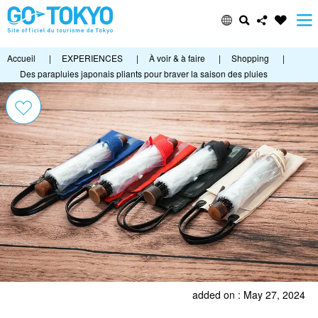
Accueil
|
EXPERIENCES
|
À voir & à faire
|
Shopping
|
Des parapluies japonais pliants pour braver la saison des pluies
added on : May 27, 2024